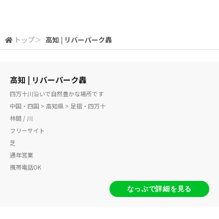
トップ
＞
高知 | リバーパーク轟
高知 | リバーパーク轟
四万十川沿いで自然豊かな場所です
中国・四国 > 高知県 > 足摺・四万十
林間 / 川
フリーサイト
芝
通年営業
携帯電話OK
なっぷで詳細を見る