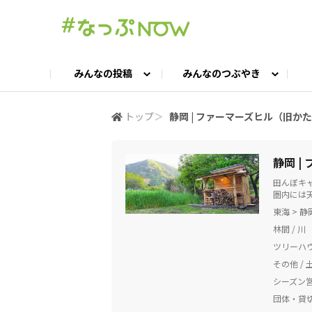
みんなの投稿
みんなのつぶやき
投稿TOP
つぶやきTOP
交流ひろばTOP
よくある質問
みんなの投稿
お問い合わせ
みんなのつぶやき
女子キャン集まれ！
公認ア
#
トップ
＞
静岡 | ファーマーズヒル（旧か
キャンプギア語ろう会
キャンプ飯LAB
静岡 
田んぼキ
圏内には
東海 > 静
林間 / 川
ツリーハウ
その他 / 
シーズン
団体・貸切O