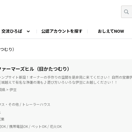
交流ひろば
公認アカウントを探す
おしえてNOW
カウントの投稿
なっぷNOWへのご要望等
みんなの自己紹介
ファミキャン好き集まれ！
ツーリングキャンプFAN
たつむり）
O
ゆるっと釣り部
山好きの会
わたしの推し
| ファーマーズヒル（旧かたつむり）
ャンプサイト新設！オーナーの手作りの空間を是非見に来てください！ 自然の宝庫
天城越えで有名な浄蓮の滝も♪遊び方いろいろな伊豆にお越しください！！
岡県 > 伊豆
ス・その他 / トレーラーハウス
土
営業
K / 携帯電話OK / ペットOK / 花火OK