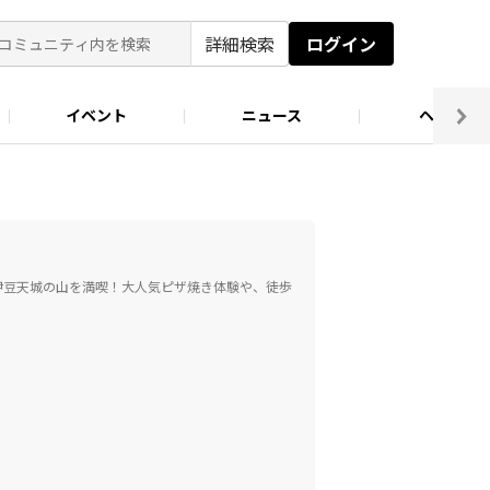
詳細検索
ログイン
イベント
ニュース
ヘルプ
ソロキャン好き集まれ！
キャンプ場
伊豆天城の山を満喫！大人気ピザ焼き体験や、徒歩