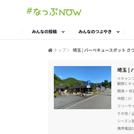
みんなの投稿
みんなのつぶやき
投稿TOP
つぶやきTOP
交流ひろばTOP
よくある質問
みんなの投稿
お問い合わせ
みんなのつぶやき
女子キャン集まれ！
公認ア
#
トップ
＞
埼玉 | バーベキュースポット さ
キャンプギア語ろう会
キャンプ飯LAB
埼玉 |
※キャン
観察とキ
関東 > 埼
林間 / 川
フリーサイ
その他 / 
シーズン
携帯電話OK