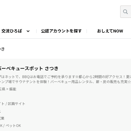
交流ひろば
公認アカウントを探す
おしえてNOW
カウントの投稿
なっぷNOWへのご要望等
みんなの自己紹介
ファミキャン好き集まれ！
ツーリングキャンプFAN
つき
O
ゆるっと釣り部
山好きの会
わたしの推し
 バーベキュースポット さつき
プはネットで、BBQはお電話でご予約を承ります※都心から2時間の好アクセス！夏
ャンプ場でサウナテントを体験！バーベキュー用品レンタル、薪・炭の販売も充実☆
玉県 > 飯能
ト / 区画サイト
土
営業
 / ペットOK