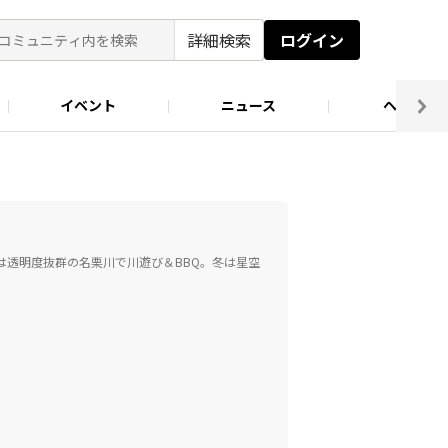
詳細検索
ログイン
イベント
ニュース
ヘルプ
ソロキャン好き集まれ！
キャンプ場
は透明度抜群の名栗川で川遊び＆BBQ。冬は星空