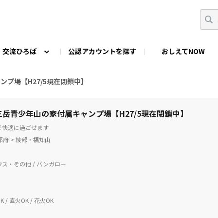
交流ひろば
公認アカウントを探す
おしえてNOW
カウントの投稿
なっぷNOWへのご要望等
みんなの自己紹介
ファミキャン好き集まれ！
ツーリングキャンプFAN
ンプ場【H27/5現在閉鎖中】
O
ゆるっと釣り部
山好きの会
わたしの推し
 三岳青少年山の家付属キャンプ場【H27/5現在閉鎖中】
で快適に過ごせます
京都府 > 綾部・福知山
ス・その他 / バンガロー
 / 直火OK / 花火OK