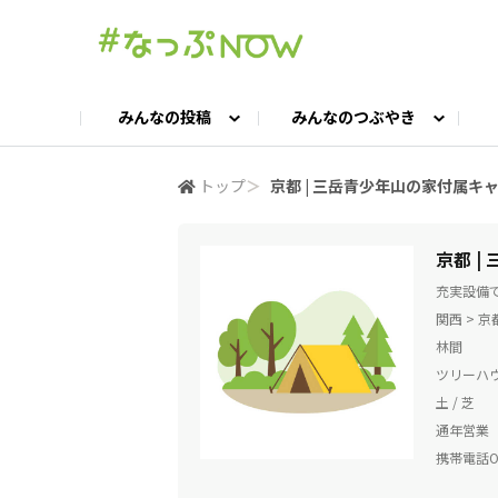
みんなの投稿
みんなのつぶやき
投稿TOP
つぶやきTOP
交流ひろばTOP
よくある質問
みんなの投稿
お問い合わせ
みんなのつぶやき
女子キャン集まれ！
公認ア
#
トップ
＞
京都 | 三岳青少年山の家付属キャ
キャンプギア語ろう会
キャンプ飯LAB
京都 |
充実設備
関西 > 
林間
ツリーハウ
土 / 芝
通年営業
携帯電話OK