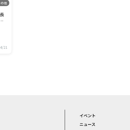
その他
長
百
ざり
の横
建
積
4/21
でし
イベント
ニュース