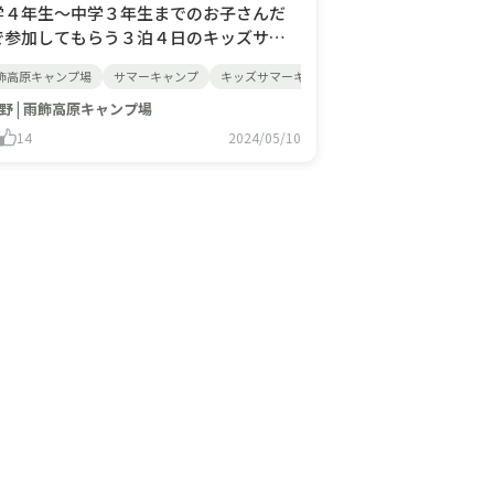
学４年生～中学３年生までのお子さんだ
で参加してもらう３泊４日のキッズサマ
キャンプを雨飾高原キャンプ場で開催し
飾高原キャンプ場
サマーキャンプ
キッズサマーキャンプ
す！◆7月22日（月）〜25日（木）◆8月
9日（月）〜22日（木）今年はどんな３泊
野 | 雨飾高原キャンプ場
日になるのかスタッフも楽しみにしてい
14
2024/05/10
す！ 詳細は以下でご確認できます。たく
んのご参加お待ちして