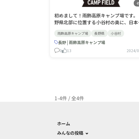
初めまして！雨飾高原キャンプ場です。 
野県北部に位置する小谷村の奥に、日本
名山の一つに数えられる雨飾山(あまか
雨飾高原キャンプ場
長野県
小谷村
やま)という山があります。その登山口
にある雨飾高原キャンプ場は、冬は２階
長野 | 雨飾高原キャンプ場
て管理棟がまるっと埋まってしまう程の
0
13
2024/0
雪があるので、６月初旬～１１月初旬ま
か営業できません
1-4件 / 全4件
ホーム
みんなの投稿