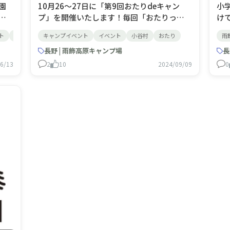
園
10月26～27日に「第9回おたりdeキャン
小
域
プ」を開催いたします！毎回「おたりっぽ
け
ちだ
い」コンテンツを提供するキャンプイベン
ー
ト
コールマン
キャンプイベント
Coleman
イベント
小谷村
おたり
雨
に
トで、今回はそば打ち体験を企画していま
ま
雨
す。その他、地元で採れたきのこを使ったき
長野 | 雨飾高原キャンプ場
1
長
のこ汁や地酒の振る舞いをおこなう予定で
４
6/13
2
10
2024/09/09
0
れ、
す。 通常の利用料金とは異なり、大人1,650
ま
円・小学
さ