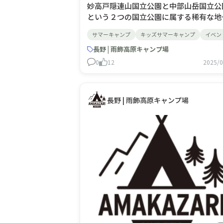
妙高戸隠連山国立公園と中部山岳国立公
という２つの国立公園に属する稀有な地
である小谷村で、親元を離れて子どもた
サマーキャンプ
キッズサマーキャンプ
イベン
けで力を合わせて様々なアクティビティ
チャレンジするキッズサマーキャンプを
長野 | 雨飾高原キャンプ場
飾高原キャンプ場で開催します！なんと
0
12
2025/0
Colemanが特別協力として参加してく
遊びや体験を通じ「自然」に興
長野 | 雨飾高原キャンプ場