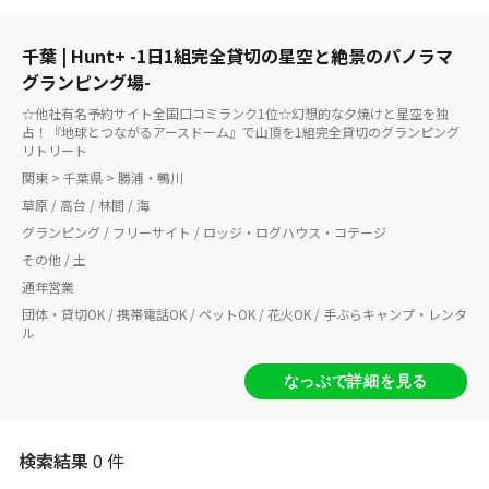
千葉 | Hunt+ -1日1組完全貸切の星空と絶景のパノラマ
グランピング場-
☆他社有名予約サイト全国口コミランク1位☆幻想的な夕焼けと星空を独
占！『地球とつながるアースドーム』で山頂を1組完全貸切のグランピング
リトリート
関東 > 千葉県 > 勝浦・鴨川
草原 / 高台 / 林間 / 海
グランピング / フリーサイト / ロッジ・ログハウス・コテージ
その他 / 土
通年営業
団体・貸切OK / 携帯電話OK / ペットOK / 花火OK / 手ぶらキャンプ・レンタ
ル
なっぷで詳細を見る
検索結果
0 件