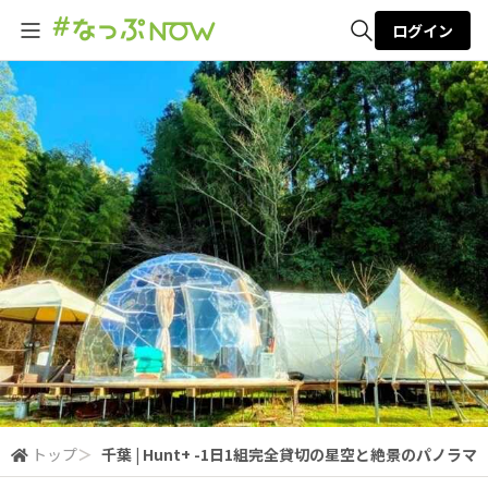
ログイン
全体検索
検索
トップ
＞
千葉 | Hunt+ -1日1組完全貸切の星空と絶景のパノラ