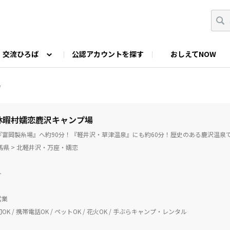
交流ひろば
公認アカウントを探す
おしえてNOW
カウントの投稿
なっぷNOWへのご要望等
みんなの自己紹介
ファミキャン好き集まれ！
ツーリングキャンプFAN
場
O
ゆるっと釣り部
山好きの会
わたしの推し
 休暇村嬬恋鹿沢キャンプ場
『富岡製糸場』へ約90分！『軽井沢・草津温泉』にも約60分！歴史のある鹿沢温泉
群馬県 > 北軽井沢・万座・嬬恋
ト
営業
K / 携帯電話OK / ペットOK / 花火OK / 手ぶらキャンプ・レンタル