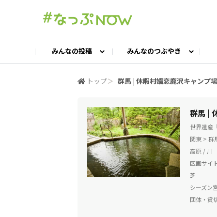
みんなの投稿
みんなのつぶやき
投稿TOP
つぶやきTOP
交流ひろばTOP
よくある質問
みんなの投稿
お問い合わせ
みんなのつぶやき
女子キャン集まれ！
公認ア
#
トップ
＞
群馬 | 休暇村嬬恋鹿沢キャンプ
キャンプギア語ろう会
キャンプ飯LAB
群馬 |
世界遺産
関東 > 
高原 / 川
区画サイ
芝
シーズン
団体・貸切O