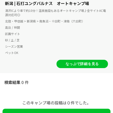
新潟 | 石打ユングパルナス オートキャンプ場
湯沢ICより車で約10分！温泉施設もあるオートキャンプ場♪全サイトAC電
源対応可◎
北陸・甲信越 > 新潟県 > 南魚沼・十日町・津南（六日町）
高台 / 林間
区画サイト
砂 / 土 / 芝
シーズン営業
ペットOK
なっぷで詳細を見る
検索結果
0 件
このキャンプ場の投稿は０件でした。