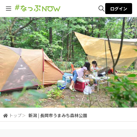
ログイン
全体検索
検索
トップ
＞
新潟 | 長岡市うまみち森林公園