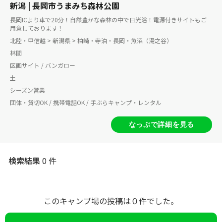
新潟 | 長岡市うまみち森林公園
長岡ICより車で20分！自然豊かな森林の中で日光浴！電源付きサイトもご
用意しております！
北陸・甲信越 > 新潟県 > 柏崎・寺泊・長岡・魚沼（湯之谷）
林間
区画サイト / バンガロー
土
シーズン営業
団体・貸切OK / 携帯電話OK / 手ぶらキャンプ・レンタル
なっぷで詳細を見る
検索結果
0 件
このキャンプ場の投稿は０件でした。