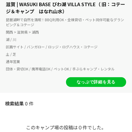
滋賀 | WASUKI BASE びわ湖 VILLA STYLE（ 旧：コテー
ジ＆キャンプ はなれ山水）
琵琶湖畔で自然を満喫！BBQ利用OK・全棟貸切・ペット同伴可能なグラン
ピング＆コテージ
関西 > 滋賀県 > 湖西
湖 / 川
区画サイト / バンガロー / ロッジ・ログハウス・コテージ
土 / 芝
通年営業
団体・貸切OK / 携帯電話OK / ペットOK / 手ぶらキャンプ・レンタル
なっぷで詳細を見る
検索結果
0 件
このキャンプ場の投稿は０件でした。