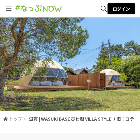
ログイン
全体検索
検索
トップ
＞
滋賀 | WASUKI BASE びわ湖 VILLA STYLE（ 