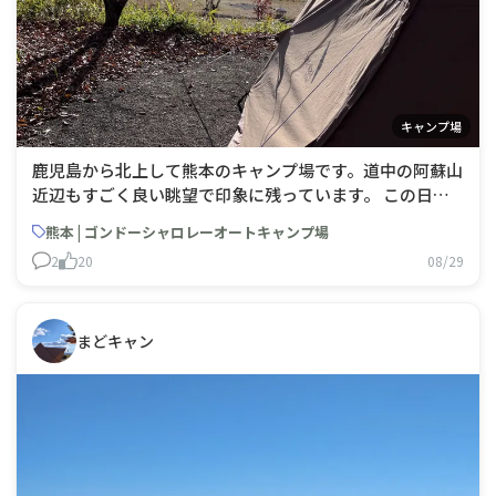
キャンプ場
鹿児島から北上して熊本のキャンプ場です。道中の阿蘇山
近辺もすごく良い眺望で印象に残っています。 この日も
晴れたり降ったり、慌ただしい一夜でしたが撤収時は天気
熊本 | ゴンドーシャロレーオートキャンプ場
が落ち着いてくれて助かりました(この九州旅全般そうで
2
20
08/29
したが)。 区画サイトの見晴らしが良くて、眠くなるまで
ボヤッと遠くを見て
まどキャン