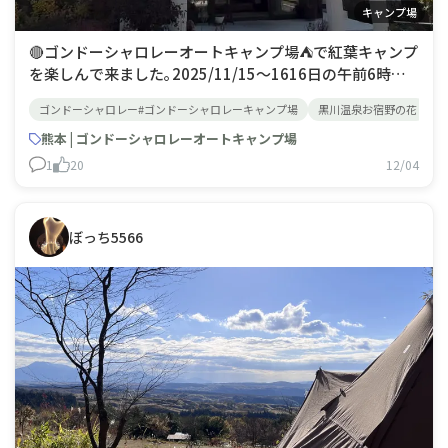
キャンプ場
🔴ゴンドーシャロレーオートキャンプ場⛺️で紅葉キャンプ
を楽しんで来ました｡2025/11/15〜1616日の午前6時の
気温は１°Cでした。１１月末から２月末は積雪の中のキ
ゴンドーシャロレー#ゴンドーシャロレーキャンプ場
黒川温泉お宿野の花
黒
ャンプが楽しめます。冬のテント泊はストーブとダウンの
寝袋が必需品です。私は九重連山登山のキャンプ地として
熊本 | ゴンドーシャロレーオートキャンプ場
よく利用しています。すぐ近
1
20
12/04
ぼっち5566