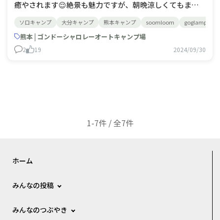
癒やされます😌絶景も魅力ですが、朝晩涼しくてもまだ
日中が暑い😣💦平日は完ソロ率も高く最高です😊
ソロキャンプ
大分キャンプ
熊本キャンプ
soomloom
goglamping
熊本 | ゴンドーシャロレーオートキャンプ場
2
19
2024/09/30
1-7件 / 全7件
ホーム
みんなの投稿
みんなのつぶやき