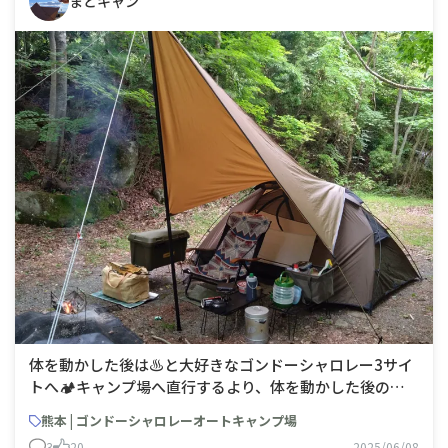
まどキャン
体を動かした後は♨️と大好きなゴンドーシャロレー3サイ
トへ🏕️キャンプ場へ直行するより、体を動かした後の♨️
キャンプは気持ち良さと充実感が最高でした✨
熊本 | ゴンドーシャロレーオートキャンプ場
3
20
2025/06/08