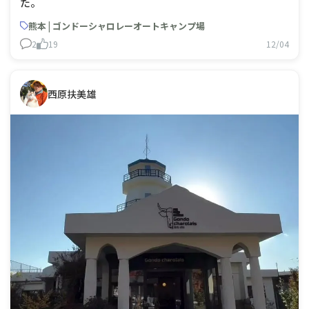
た。
熊本 | ゴンドーシャロレーオートキャンプ場
2
19
12/04
西原扶美雄