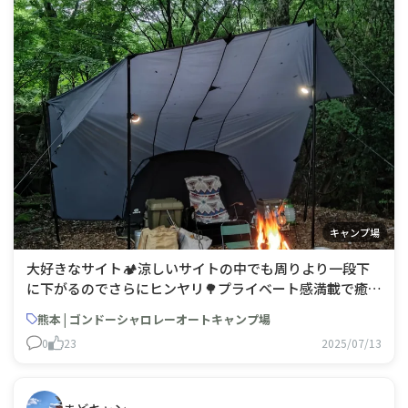
キャンプ場
大好きなサイト🏕️涼しいサイトの中でも周りより一段下
に下がるのでさらにヒンヤリ🌳プライベート感満載で癒や
されます😌雨上がりの蜩大合唱も近すぎると風情を通り
熊本 | ゴンドーシャロレーオートキャンプ場
過ぎ耳がキーン😅朝も森の中みたいでタープ泊が最高で
0
23
2025/07/13
す🌲設営、撤収もノンストレスで夏場の定番です👍