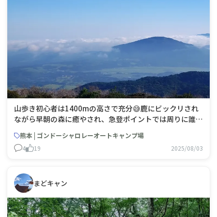
山歩き初心者は1400mの高さで充分😅鹿にビックリされ
ながら早朝の森に癒やされ、急登ポイントでは周りに誰も
いないのをいいことに、ちょっと進んでは「バテた💦」と
熊本 | ゴンドーシャロレーオートキャンプ場
独り言を連発😣💦頂上からの景色に心を洗われ、独り占
4
19
2025/08/03
めで何とも得した気分でした😊 ♨️の後は避暑地でのんび
り🏕️久々にモノポールインナ
まどキャン