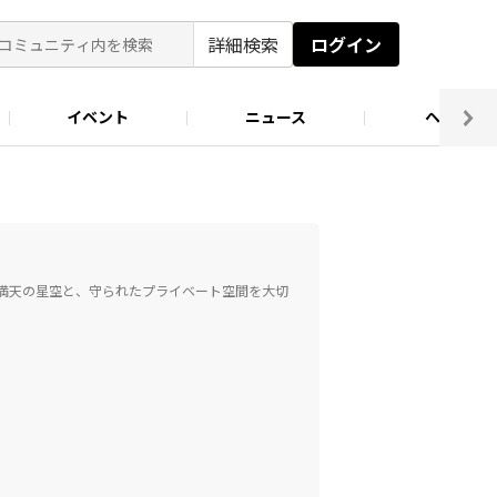
詳細検索
ログイン
イベント
ニュース
ヘルプ
ソロキャン好き集まれ！
キャンプ場
 満天の星空と、守られたプライベート空間を大切