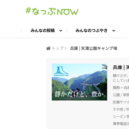
みんなの投稿
みんなのつぶやき
投稿TOP
つぶやきTOP
交流ひろばTOP
よくある質問
みんなの投稿
お問い合わせ
みんなのつぶやき
女子キャン集まれ！
公認ア
#
トップ
＞
兵庫 | 天滝公園キャンプ場
キャンプギア語ろう会
キャンプ飯LAB
兵庫 |
静けさが
にしてい
関西 > 
公園 / 草原
区画サイ
その他 / 砂 
シーズン
携帯電話OK