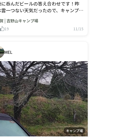
後に呑んだビールの答え合わせです！昨
は雲一つない天気だったので、キャンプ場
着いて天候と同じく「晴れ風」で乾杯。
賀 | 吉野山キャンプ場
ント設営が終わり焼肉をトップバリュー
19
11/15
ールで流し込み、星空を眺めながら締め
「黒ラベル」を呑んで就寝！答えは、
黒ラベル」でした。予想が当たった方
、おめでとうございます！当たらなか
MEL
キャンプ場