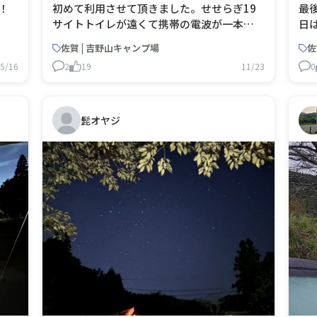
！
初めて利用させて頂きました。せせらぎ19
最
サイトトイレが遠くて携帯の電波が一本し
日
か立たないです！静かでゆっくりしていい
に
佐賀 | 吉野山キャンプ場
佐
ですが💦今回は連休でしかも前々日に急遽
テ
5/16
2
19
11/23
0
決めたので仕方ないですね次回はトイレに
ビ
近い所で！でも野菜が100円であるしいい所
の
だと思います。
「
は
髭オヤジ