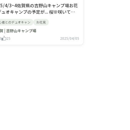
25/4/3~4佐賀県の吉野山キャンプ場お花
ュオキャンプの予定が... 桜🌸咲いてい
せんでした🥲ロケーションよい居場所に
心者とのデュオキャン
お花見
取ったのになぁ 人生こんなこともありま
ね。風が強くて、翌朝まで焚き火はお預
賀 | 吉野山キャンプ場
。いや、そのまま撤収でした(泣)というこ
3
25
2025/04/05
で、カブトガニの内覧といきま