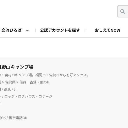
交流ひろば
公認アカウントを探す
おしえてNOW
カウントの投稿
なっぷNOWへのご要望等
みんなの自己紹介
ファミキャン好き集まれ！
ツーリングキャンプFAN
O
ゆるっと釣り部
山好きの会
わたしの推し
 吉野山キャンプ場
点！農村のキャンプ場。福岡市・佐賀市からも好アクセス。
 > 佐賀県 > 佐賀・古湯・熊の川
 / 高原 / 川
 / ロッジ・ログハウス・コテージ
芝
OK / 携帯電話OK