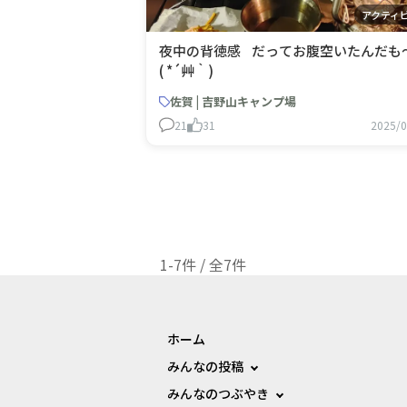
アクティ
夜中の背徳感 だってお腹空いたんだも
( *´艸｀)
佐賀 | 吉野山キャンプ場
21
31
2025/0
1-7件 / 全7件
ホーム
みんなの投稿
みんなのつぶやき