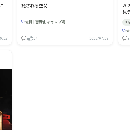
に
癒される空間
20
す
見デ
ま
佐賀 | 吉野山キャンプ場
初
陣
す
佐
け
9/27
3
24
2025/07/28
3
と