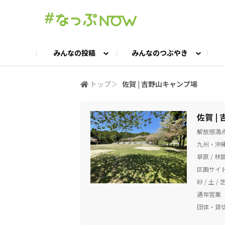
みんなの投稿
みんなのつぶやき
投稿TOP
つぶやきTOP
交流ひろばTOP
よくある質問
みんなの投稿
お問い合わせ
みんなのつぶやき
女子キャン集まれ！
公認ア
#
トップ
＞
佐賀 | 吉野山キャンプ場
キャンプギア語ろう会
キャンプ飯LAB
佐賀 |
解放感満
九州・沖縄
草原 / 林間
区画サイト
砂 / 土 / 
通年営業
団体・貸切