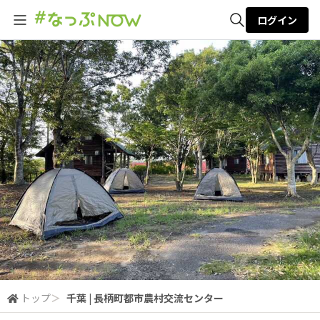
ログイン
全体検索
検索
トップ
＞
千葉 | 長柄町都市農村交流センター