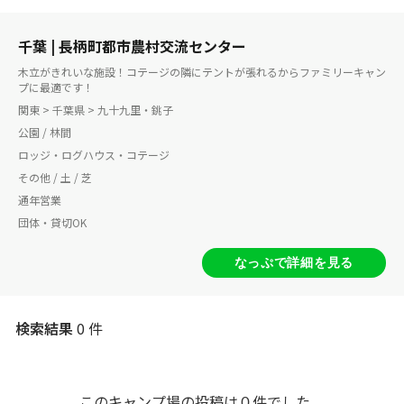
千葉 | 長柄町都市農村交流センター
木立がきれいな施設！コテージの隣にテントが張れるからファミリーキャン
プに最適です！
関東 > 千葉県 > 九十九里・銚子
公園 / 林間
ロッジ・ログハウス・コテージ
その他 / 土 / 芝
通年営業
団体・貸切OK
なっぷで詳細を見る
検索結果
0 件
このキャンプ場の投稿は０件でした。