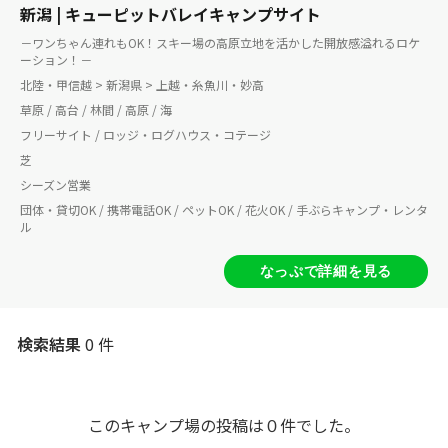
新潟 | キューピットバレイキャンプサイト
－ワンちゃん連れもOK！スキー場の高原立地を活かした開放感溢れるロケ
ーション！－
北陸・甲信越 > 新潟県 > 上越・糸魚川・妙高
草原 / 高台 / 林間 / 高原 / 海
フリーサイト / ロッジ・ログハウス・コテージ
芝
シーズン営業
団体・貸切OK / 携帯電話OK / ペットOK / 花火OK / 手ぶらキャンプ・レンタ
ル
なっぷで詳細を見る
検索結果
0 件
このキャンプ場の投稿は０件でした。