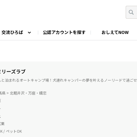
交流ひろば
公認アカウントを探す
おしえてNOW
カウントの投稿
なっぷNOWへのご要望等
みんなの自己紹介
ファミキャン好き集まれ！
ツーリングキャンプFAN
O
ゆるっと釣り部
山好きの会
わたしの推し
 ミリーズラブ
んと泊まれるオートキャンプ場！犬連れキャンパーの夢を叶えるノーリードで過ごせ
群馬県 > 北軽井沢・万座・嬬恋
原
ト
土
営業
 / ペットOK