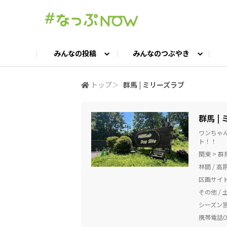
みんなの投稿
みんなのつぶやき
投稿TOP
つぶやきTOP
交流ひろばTOP
よくある質問
みんなの投稿
お問い合わせ
みんなのつぶやき
女子キャン集まれ！
公認ア
#
トップ
＞
群馬 | ミリーズラブ
キャンプギア語ろう会
キャンプ飯LAB
群馬 |
ワンちゃ
ト！！
関東 > 
林間 / 高
区画サイ
その他 / 
シーズン
携帯電話OK