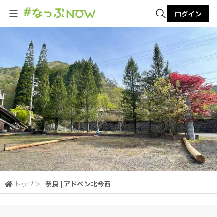
ログイン
全体検索
検索
トップ
＞
奈良 | アドベン北今西