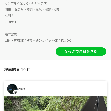
ャンプをお楽しみいただけます。
関東 > 群馬県 > 藤岡・碓氷・磯部・妙義
林間 / 川
区画サイト
土
通年営業
団体・貸切OK / 携帯電話OK / ペットOK / 花火OK
なっぷで詳細を見る
検索結果
10 件
8982