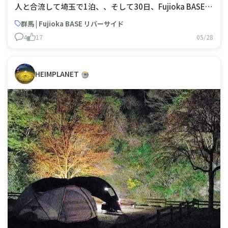
人と合流して埼玉で1泊、、そして30日、Fujioka BASE
リバーサイド、、初キャンプ場😍川もあるみたいなので海
群馬 | Fujioka BASE リバーサイド
パン持ってこ！酒飲んで、肉焼いて、枝豆焼いて、魚焼い
4
17
05/28
て語り合うぜ友よ😁​
HEIMPLANET