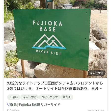
キャンプ場
幻想的なライトアップ 1区画がメチャ広いソロテントなら
3張りはいける。オートサイトは全区画電源あり。日没か
ら22:00まで川の対岸をライトアップしてます。区画に桜
川沿い
キャンプ場
ライトアップ
サウナ
も植えてあり桜の木もライトアップ。別料金でサウナもあ
り、サウナの後は川に直行！管理人は女子大生のお姉さ
群馬 | Fujioka BASE リバーサイド
ん！
0
9
2024/10/23