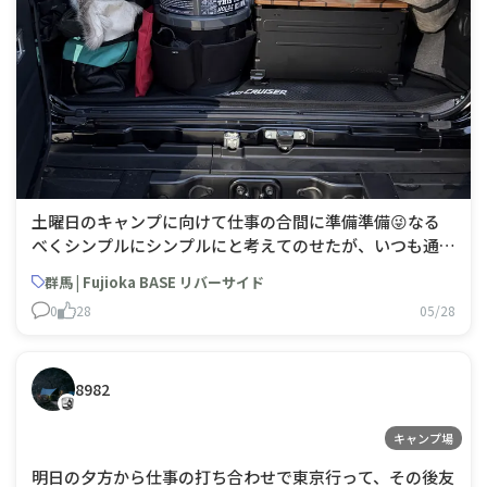
土曜日のキャンプに向けて仕事の合間に準備準備😜なる
べくシンプルにシンプルにと考えてのせたが、いつも通り
パンパンになってしまった🤣
群馬 | Fujioka BASE リバーサイド
0
28
05/28
8982
キャンプ場
明日の夕方から仕事の打ち合わせで東京行って、その後友