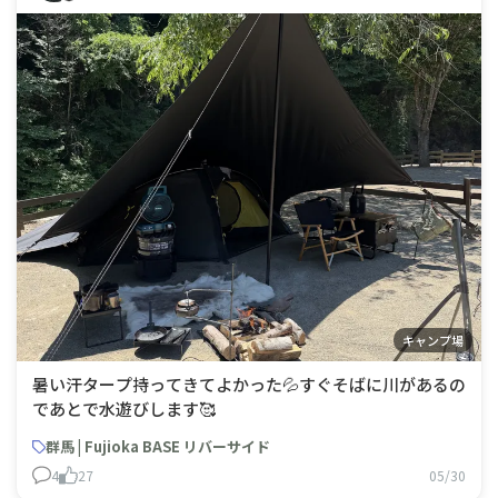
キャンプ場
暑い汗タープ持ってきてよかった💦すぐそばに川があるの
であとで水遊びします🥰
群馬 | Fujioka BASE リバーサイド
4
27
05/30