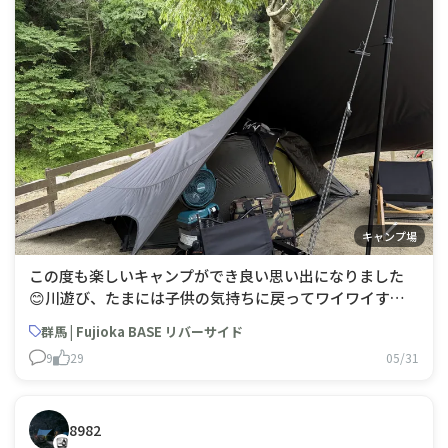
キャンプ場
この度も楽しいキャンプができ良い思い出になりました
😊川遊び、たまには子供の気持ちに戻ってワイワイする
のも良いですね😌ギリギリまで悩んでたけどタープ持っ
群馬 | Fujioka BASE リバーサイド
てきてよかった汗昼間はとても暑かったです🤗
9
29
05/31
8982