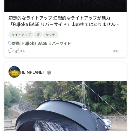
幻想的なライトアップ 幻想的なライトアップが魅力
「Fujioka BASE リバーサイド」山の中ではありませんが
住宅街から下った川の谷間にキャンプ場が在るので雑踏は
ライトアップ
桜
サウナ
皆無。景観も良く十分自然を感じる事ができます。サイト
は全て車両乗り入れ可の区画サイト。1区画がとにかく広
群馬 | Fujioka BASE リバーサイド
い！ソロテントなら車停めても4張りは可。グルキャン利
3
14
09/05
用
HEIMPLANET