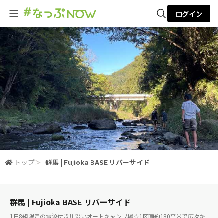
ログイン
全体検索
検索
トップ
＞
群馬 | Fujioka BASE リバーサイド
群馬 | Fujioka BASE リバーサイド
1日8組限定の電源付き川沿いオートキャンプ場☆1区画約180平米で広々キ