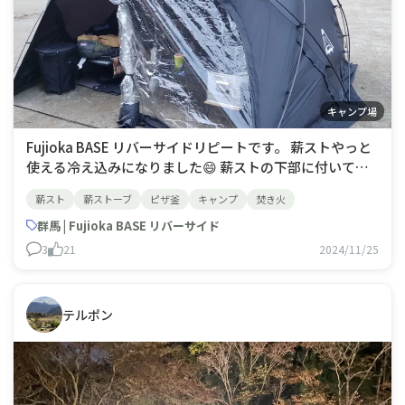
キャンプ場
Fujioka BASE リバーサイドリピートです。 薪ストやっと
使える冷え込みになりました😄 薪ストの下部に付いてる
ピザ釜でピザとフライドポテト焼きました〜少しピザ焦げ
薪スト
薪ストーブ
ピザ釜
キャンプ
焚き火
たけど…フライドポテトは程良くカリッかり🎶
群馬 | Fujioka BASE リバーサイド
3
21
2024/11/25
テルポン