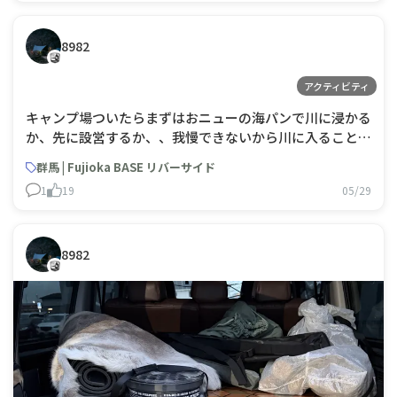
8982
アクティビティ
キャンプ場ついたらまずはおニューの海パンで川に浸かる
か、先に設営するか、、我慢できないから川に入ることに
しました😇😇そのあとテント建てて、タープ建てて、荷物
群馬 | Fujioka BASE リバーサイド
テントゆぶち込んで、焚き火する🔥😛
1
19
05/29
8982