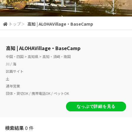
トップ
＞
高知 | ALOHAVillage・BaseCamp
高知 | ALOHAVillage・BaseCamp
中国・四国 > 高知県 > 高知・須崎・南国
川 / 海
区画サイト
土
通年営業
団体・貸切OK / 携帯電話OK / ペットOK
なっぷで詳細を見る
検索結果
0 件