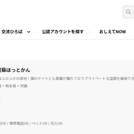
交流ひろば
公認アカウントを探す
おしえてNOW
カウントの投稿
なっぷNOWへのご要望等
みんなの自己紹介
ファミキャン好き集まれ！
ツーリングキャンプFAN
O
ゆるっと釣り部
山好きの会
わたしの推し
 阿蘇ほっとかん
画はふかふかの草地！隣のサイトとも距離が離れておりプライベートな空間を確保で
> 熊本県 > 阿蘇
ト
K / 携帯電話OK / ペットOK / 花火OK