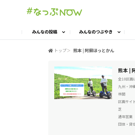
みんなの投稿
みんなのつぶやき
投稿TOP
つぶやきTOP
交流ひろばTOP
よくある質問
みんなの投稿
お問い合わせ
みんなのつぶやき
女子キャン集まれ！
公認ア
#
トップ
＞
熊本 | 阿蘇ほっとかん
キャンプギア語ろう会
キャンプ飯LAB
熊本 |
全10区
九州・沖縄 
林間
区画サイ
芝
通年営業
団体・貸切O