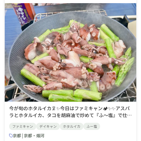
​​今が旬のホタルイカ🦑✨​今日はファミキャン🏕️✨✨アスパ
ラとホタルイカ、タコを胡麻油で炒めて『ふ〜塩』で仕上
げました🥰複雑混雑した味わいが前菜にピッタリ❣️❣️運転
ファミキャン
デイキャン
ホタルイカ
ふー塩
があるので、ノンアルと一緒にいただきました💖
京都 | 京都・烟河