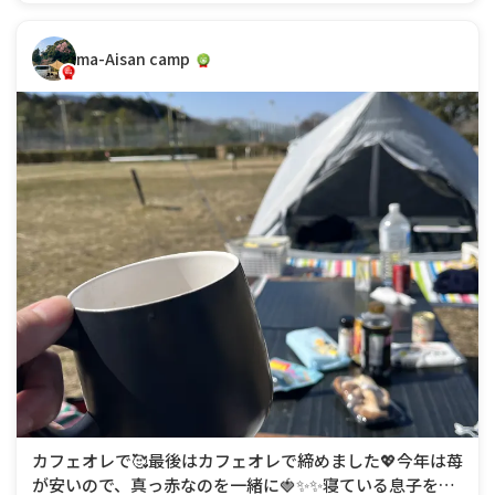
ma-Aisan camp
カフェオレで🥰​最後はカフェオレで締めました💖今年は苺
が安いので、真っ赤なのを一緒に🍓✨✨寝ている息子を見