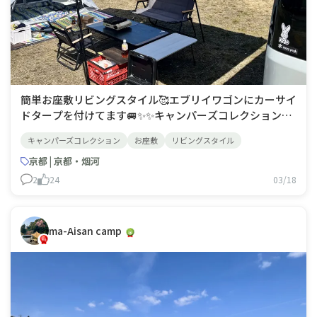
​​簡単お座敷リビングスタイル🥰​エブリイワゴンにカーサイ
ドタープを付けてます🚐✨✨キャンパーズコレクションの
ワンタッチテント前にレジャーシートを敷いて❣️❣️だいぶ
キャンパーズコレクション
お座敷
リビングスタイル
慣れてきたので設営３０分ほどでできました💖息子はオム
ツ一枚で、焚き付け木材で積み木をして遊んでました🐥の
京都 | 京都・烟河
ち寝ました💤
2
24
03/18
ma-Aisan camp