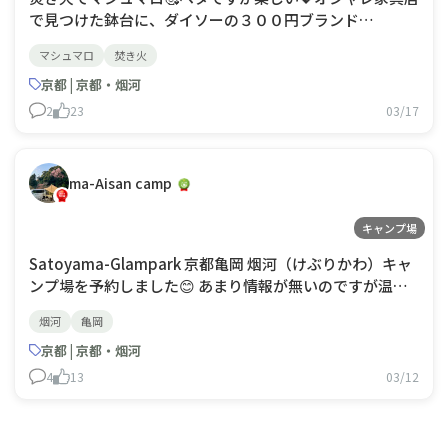
で見つけた鉢台に、ダイソーの３００円ブランド
THREEPPY​で購入した深めのパンチングボウルを乗せてみ
マシュマロ
焚き火
ました❣️❣️前よりも燃える感じが凄い🔥🔥これはこれで愛
着があるけど、しばらくしたらブランドのも欲しいな😘
京都 | 京都・烟河
2
23
03/17
ma-Aisan camp
キャンプ場
Satoyama-Glampark 京都亀岡 烟河（けぶりかわ）キャ
ンプ場を予約しました😊 あまり情報が無いのですが温泉
施設のあるホテルに、グランピングも出来るところのよう
烟河
亀岡
です💖 とはいえ無料の足湯に炊事場もあって有料の電源
もあり、70㎡で2200円🥰 とてもマイナーらしく、楽天キ
京都 | 京都・烟河
ャンプでしか予約で
4
13
03/12