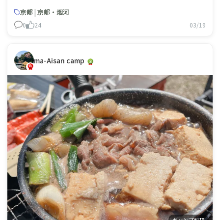
ながら、微笑ましい気持ちでいただきました❣️❣️
京都 | 京都・烟河
0
24
03/19
ma-Aisan camp
キャンプ料理