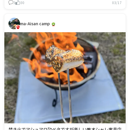
3
30
03/17
ma-Aisan camp
​​焚き火でマシュマロ🥰​ベタですが楽しい💖オシャレ家具店