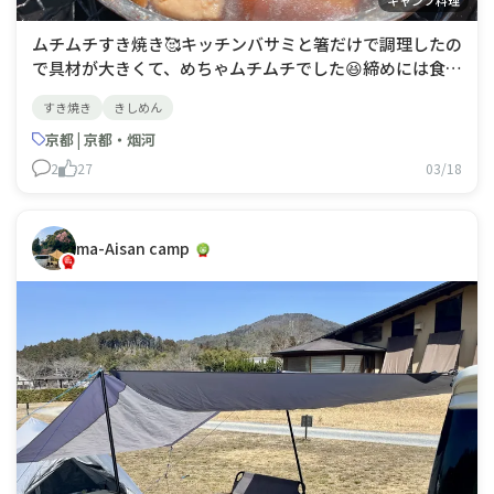
​​ムチムチすき焼き🥰​キッチンバサミと箸だけで調理したの
で具材が大きくて、めちゃムチムチでした😆締めには食べ
応えのあるきしめんにしてみました💖甘さのある割り下に
すき焼き
きしめん
ピッタリでした❣️❣️
京都 | 京都・烟河
2
27
03/18
ma-Aisan camp