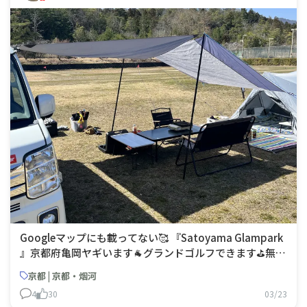
Googleマップにも載ってない🥰 『Satoyama Glampark
』京都府亀岡​ヤギいます🐐グランドゴルフできます⛳️無料
足湯あります♨️バーベキューできます🍖ホテルもあります
京都 | 京都・烟河
🏨でもキャンプ場はマップには出てきません💖めちゃ穴場
4
30
03/23
でした😍