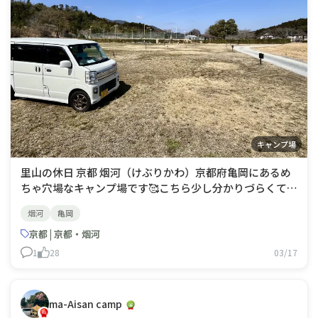
キャンプ場
里山の休日 京都 烟河（けぶりかわ）​京都府亀岡にあるめ
ちゃ穴場なキャンプ場です🥰こちら少し分かりづらくて
Googleマップではglamparkけぶりかわで出ますが、正
烟河
亀岡
式名称は『Satoyama glampark』です⛺️宿泊施設内の広
場で炊事場にトイレはもちろん、無料の足湯もありヤギも
京都 | 京都・烟河
います😘💖🐐
1
28
03/17
ma-Aisan camp