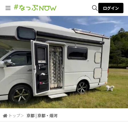
ログイン
全体検索
検索
トップ
＞
京都 | 京都・烟河