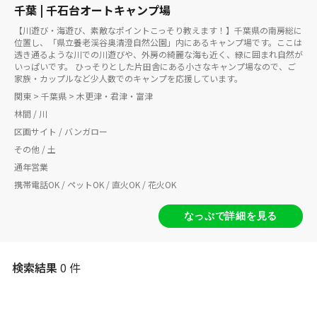
千葉 | 千石台オートキャンプ場
【川遊び・海遊び、素敵なポイントこっそり教えます！】千葉県の南房総に
位置し、「県立養老渓谷奥清澄自然公園」内にあるキャンプ場です。ここは
透き通るような川での川遊びや、外房の綺麗な海も近く、緑に囲まれ自然が
いっぱいです。 ひっそりとした片田舎にある小さなキャンプ場なので、ご
家族・カップルなど少人数でのキャンプを応援しています。
関東 > 千葉県 > 木更津・君津・富津
林間 / 川
区画サイト / バンガロー
その他 / 土
通年営業
携帯電話OK / ペットOK / 直火OK / 花火OK
なっぷで詳細を見る
検索結果
0 件