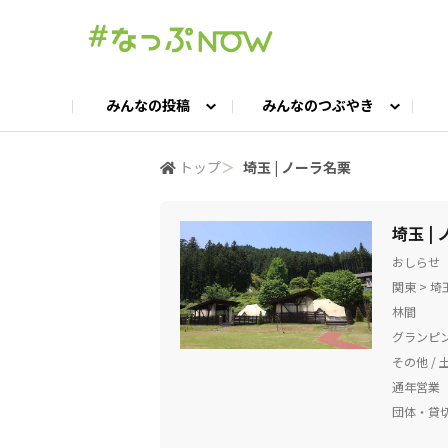
みんなの投稿
みんなのつぶやき
投稿TOP
つぶやきTOP
交流ひろばTOP
よくある質問
みんなの投稿
お問い合わせ
みんなのつぶやき
女子キャン集まれ！
公認ア
#
トップ
＞
埼玉 | ノーラ名栗
キャンプギア語ろう会
キャンプ飯LAB
埼玉 |
おしらせ
関東 > 埼
林間
グランピ
その他 / 土
通年営業
団体・貸切O