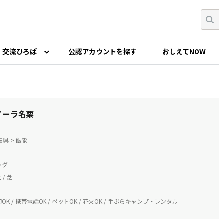
交流ひろば
公認アカウントを探す
おしえてNOW
カウントの投稿
なっぷNOWへのご要望等
みんなの自己紹介
ファミキャン好き集まれ！
ツーリングキャンプFAN
O
ゆるっと釣り部
山好きの会
わたしの推し
 ノーラ名栗
玉県 > 飯能
ング
 / 芝
K / 携帯電話OK / ペットOK / 花火OK / 手ぶらキャンプ・レンタル