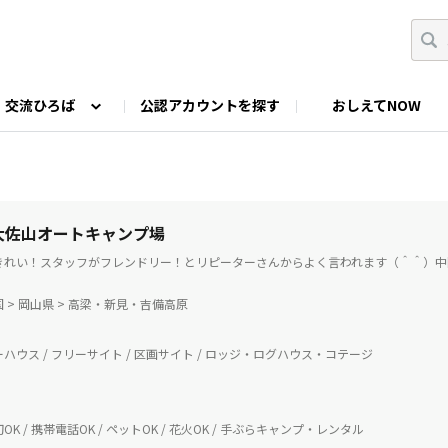
交流ひろば
公認アカウントを探す
おしえてNOW
カウントの投稿
なっぷNOWへのご要望等
みんなの自己紹介
ファミキャン好き集まれ！
ツーリングキャンプFAN
O
ゆるっと釣り部
山好きの会
わたしの推し
 大佐山オートキャンプ場
きれい！スタッフがフレンドリー！とリピーターさんからよく言われます（＾＾）中国
 > 岡山県 > 高梁・新見・吉備高原
ハウス / フリーサイト / 区画サイト / ロッジ・ログハウス・コテージ
K / 携帯電話OK / ペットOK / 花火OK / 手ぶらキャンプ・レンタル