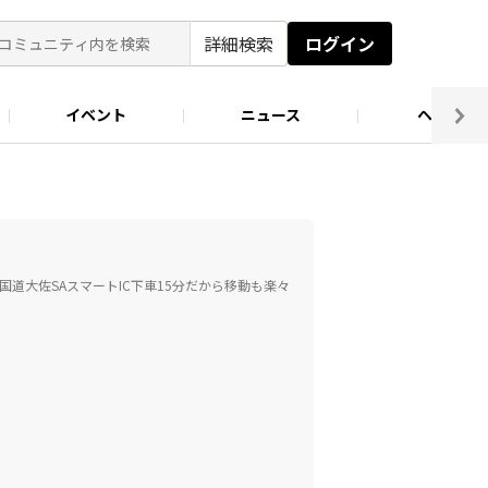
詳細検索
ログイン
イベント
ニュース
ヘルプ
ソロキャン好き集まれ！
キャンプ場
道大佐SAスマートIC下車15分だから移動も楽々