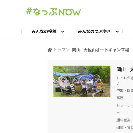
みんなの投稿
みんなのつぶやき
投稿TOP
つぶやきTOP
交流ひろばTOP
よくある質問
みんなの投稿
お問い合わせ
みんなのつぶやき
女子キャン集まれ！
公認ア
#
トップ
＞
岡山 | 大佐山オートキャンプ場
キャンプギア語ろう会
キャンプ飯LAB
岡山 |
トイレが
♪
中国・四国
高原
トレーラー
土
通年営業
団体・貸切O