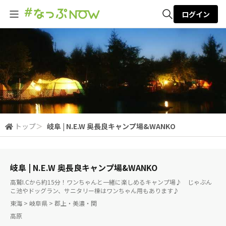
ログイン
全体検索
検索
トップ
＞
岐阜 | N.E.W 奥長良キャンプ場&WANKO
岐阜 | N.E.W 奥長良キャンプ場&WANKO
高鷲I.Cから約15分！ワンちゃんと一緒に楽しめるキャンプ場♪ じゃぶん
こ池やドッグラン、サニタリー棟はワンちゃん用もあります♪
東海 > 岐阜県 > 郡上・美濃・関
高原