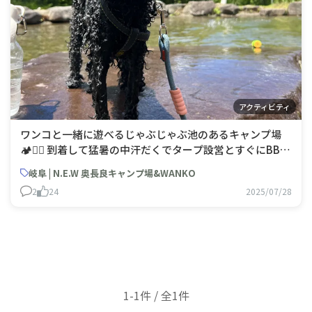
アクティビティ
ワンコと一緒に遊べるじゃぶじゃぶ池のあるキャンプ場
🏕️🐕‍🦺 到着して猛暑の中汗だくでタープ設営とすぐにBBQ
が出来る準備してじゃぶじゃぶ池へGO💨 こむぎ（ワン
岐阜 | N.E.W 奥長良キャンプ場&WANKO
コ）は初めての水遊びで、水が怖いのと冷たいのでブルブ
2
24
2025/07/28
ル震えぱなし🥶隣にはマス釣りが出来る池がありそこには
イモリが生息し
1-1件 / 全1件