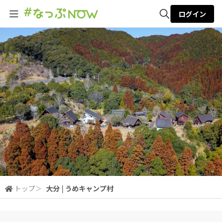
ログイン
全体検索
検索
トップ
＞
大分 | うめキャンプ村