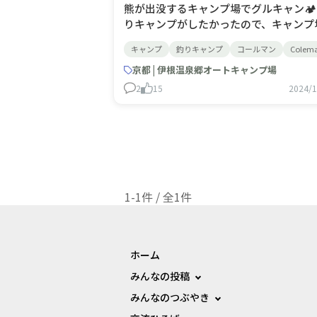
熊が出没するキャンプ場でグルキャン🏕️ 
りキャンプがしたかったので、キャンプ
ら車ですぐのところに釣りスポットがあ
キャンプ
釣りキャンプ
コールマン
Colem
「伊根温泉郷オートキャンプ場」に🏕️ 
したら受付でクマ避けのスプレーを渡さ
京都 | 伊根温泉郷オートキャンプ場
た🐻数週間前にクマがサイトに出没した
2
15
2024/1
のこと💦幸い滞在中はクマが出ることは
りませんでしたが。 サイト自体はまだ
プン
1-1件 / 全1件
ホーム
みんなの投稿
みんなのつぶやき