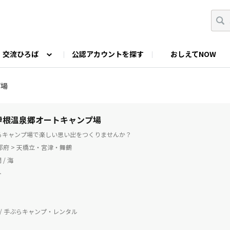
交流ひろば
公認アカウントを探す
おしえてNOW
カウントの投稿
なっぷNOWへのご要望等
みんなの自己紹介
ファミキャン好き集まれ！
ツーリングキャンプFAN
プ場
O
ゆるっと釣り部
山好きの会
わたしの推し
| 伊根温泉郷オートキャンプ場
るキャンプ場で楽しい思い出をつくりませんか？
京都府 > 天橋立・宮津・舞鶴
 / 海
ト
 / 手ぶらキャンプ・レンタル