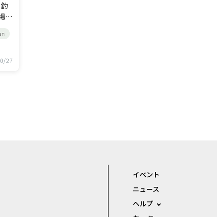
釣
場か
る
an
到着
れ
と
0/27
あ
オー
イベント
ニュース
ヘルプ