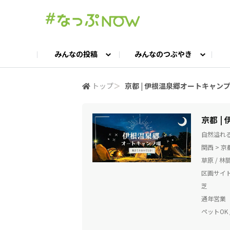
みんなの投稿
みんなのつぶやき
投稿TOP
つぶやきTOP
交流ひろばTOP
よくある質問
みんなの投稿
お問い合わせ
みんなのつぶやき
女子キャン集まれ！
公認ア
#
トップ
＞
京都 | 伊根温泉郷オートキャン
キャンプギア語ろう会
キャンプ飯LAB
京都 
自然溢れ
関西 > 
草原 / 林間
区画サイ
芝
通年営業
ペットOK