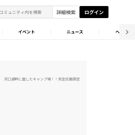
詳細検索
ログイン
イベント
ニュース
ヘルプ
ソロキャン好き集まれ！
キャンプ場
。 河口湖畔に面したキャンプ場！！完全区画限定