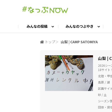
みんなの投稿
みんなのつぶやき
投稿TOP
つぶやきTOP
交流ひろばTOP
よくある質問
みんなの投稿
お問い合わせ
みんなのつぶやき
女子キャン集まれ！
公認ア
#
トップ
＞
山梨 | CAMP SATOMIYA
キャンプギア語ろう会
キャンプ飯LAB
山梨 | 
2026
18サイ
北陸・甲信
高原 / 湖
区画サイ
砂 / 土
シーズン
団体・貸切O