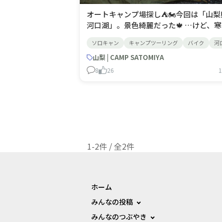
オートキャンプ場探し⛺🏍️今回は「山梨
河口湖」。景色綺麗だった🍁 …けど、
ぎた🥶途中でコット買って良かった😭
ソロキャン
キャンプツーリング
バイク
河
ット凄い）---ミニブログ書きました---
https://cb250r-log.com/outdoor/cam
山梨 | CAMP SATOMIYA
satomiya/よろしければ見てください～
8
26
1
1-2件 / 全2件
ホーム
みんなの投稿
みんなのつぶやき