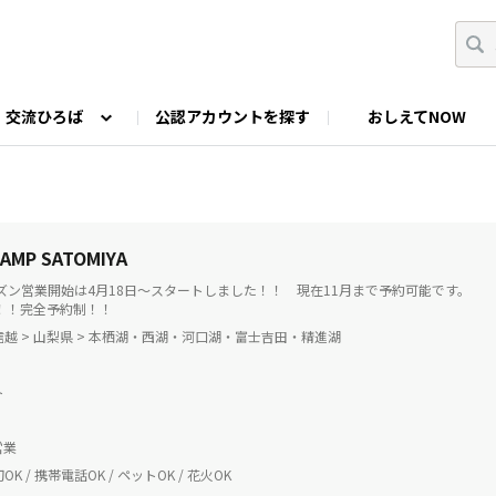
交流ひろば
公認アカウントを探す
おしえてNOW
カウントの投稿
なっぷNOWへのご要望等
みんなの自己紹介
ファミキャン好き集まれ！
ツーリングキャンプFAN
O
ゆるっと釣り部
山好きの会
わたしの推し
CAMP SATOMIYA
シーズン営業開始は4月18日～スタートしました！！ 現在11月まで予約可能です
ト！！完全予約制！！
越 > 山梨県 > 本栖湖・西湖・河口湖・富士吉田・精進湖
ト
営業
K / 携帯電話OK / ペットOK / 花火OK