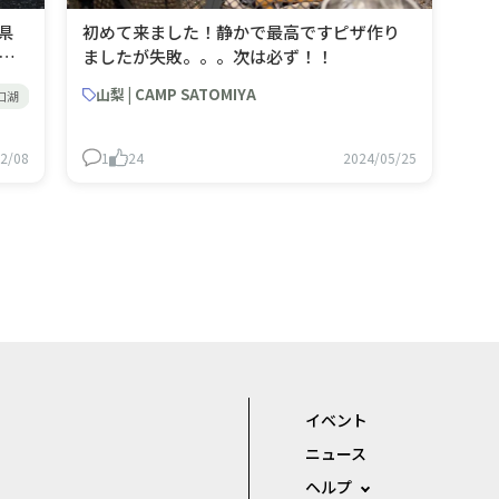
県
初めて来ました！静かで最高ですピザ作り
寒す
ましたが失敗。。。次は必ず！！
（コ
山梨 | CAMP SATOMIYA
口湖
オートキャンプ
p-
2/08
1
24
2024/05/25
イベント
ニュース
ヘルプ